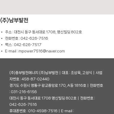
(주)남부발전
주소 : 대전시 동구 동서대로 1708, 명신빌딩 802호
전화번호 : 042-626-7516
팩스 : 042-626-7517
E-mail : mpower7516@naver.com
(주)중부발전에너지 (주)남부발전┃대표 : 조상욱, 고성식┃사업
자번호 : 458-87-02440
경기도 수원시 영통구 광교중앙로 170, A동 1816호┃전화번호
: 031-216-6156
대전시 동구 동서대로 1708 명신빌딩 802호┃전화번호 :
042-626-7516
휴대폰번호 : 010-4598-7516┃E-mail :