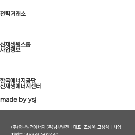
전력거래소
신재생원스톱
사업정보
한국에너지공단
신재생에너지센터
made by ysj
(주)중부발전에너지 (주)남부발전┃대표 : 조상욱, 고성식┃사업
자번호 : 458-87-02440