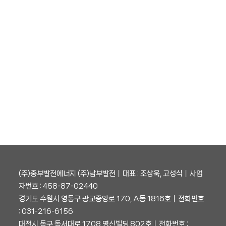
(주)중부발전에너지 (주)남부발전┃대표 : 조상욱, 고성식┃사업
자번호 : 458-87-02440
경기도 수원시 영통구 광교중앙로 170, A동 1816호┃전화번호
: 031-216-6156
대전시 동구 동서대로 1708 명신빌딩 802호┃전화번호 :