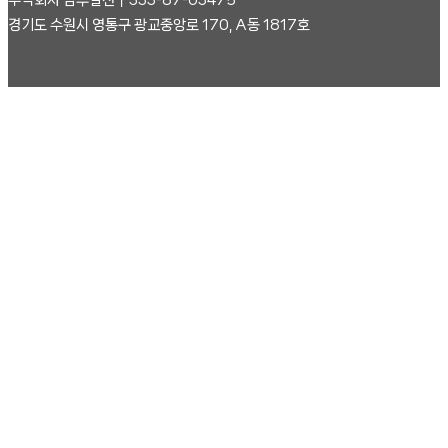
주식회사 남부발전┃333-87-03475
경기도 수원시 영통구 광교중앙로 170, A동 1817호