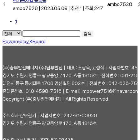
전기공사업 등록증
1
ambo7528
ambo7528
|
2023.05.09
|
추천 1
|
조회 247
1
검색
Powered by KBoard
(주)중부발전에너지 (주)남부발전┃대표 : 조상욱, 고성식┃사업자번호 : 458
경기도 수원시 영통구 광교중앙로 170, A동 1816호┃전화번호 : 031-216
대전시 동구 동서대로 1708 명신빌딩 802호┃전화번호 : 042-626-751
휴대폰번호 : 010-4598-7516┃E-mail : mpower7516@naver.com
Copyright (주)중부발전에너지┃All Rights Reserved
주식회사 삼보전기┃사업자번호 : 247-81-00928
경기도 수원시 영통구 광교중앙로 170, A동 1816호